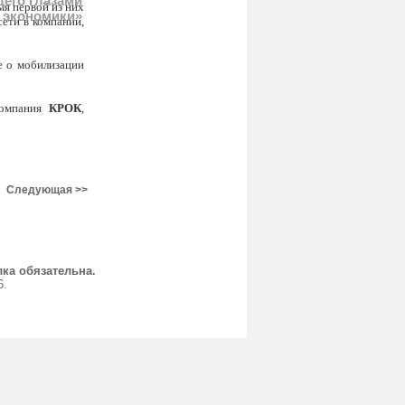
щего глазами
мя первой из них
 экономики»
сети в компании,
е о мобилизации
компания
КРОК
,
Следующая >>
ка обязательна.
6.