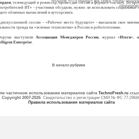
Форум «IT-Лидер» на тему «Мир буду
Гордон
, телеведущий и режиссер, провел две сессии в формате ток-шоу. Во вре
лидеров
потребителей ИТ» - участники обсудили, нужно ли использовать социальные 
щего облачных вычислений и аутсорсинга.
дискуссионной сессии – «Рабочее место будущего» - высказали свое мнени
альности тренда на «зеленые технологии» в России и робототехнике.
Форума выступили
Ассоциация Менеджеров России
, журнал «
Итоги
», 
elligent Enterprise
.
В начало рубрики
ли частичном использовании материалов сайта
TechnoFresh.ru
ссыл
Copyright 2007-2026
. Свидетельство о регистрации СМИ № ФС 77-2966
Правила использования материалов сайта