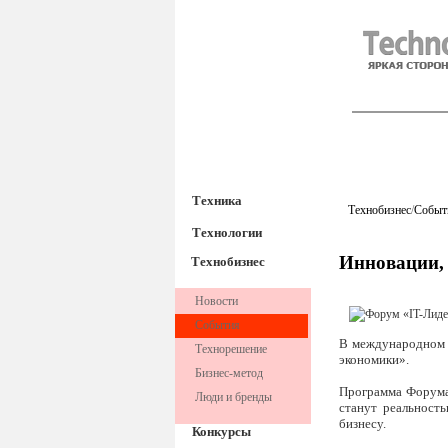
TechnoFre
Техника
Технобизнес
/
Событ
Технологии
Инновации,
Технобизнес
Новости
События
В международном 
Технорешение
экономики».
Бизнес-метод
Программа Форума
Люди и бренды
станут реальност
бизнесу.
Конкурсы