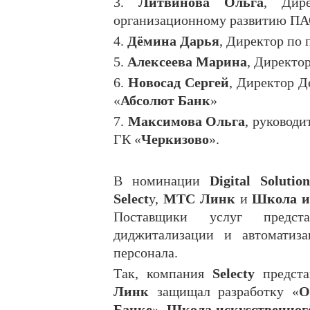
3.
Литвинова Ольга
, Дир
организационному развитию ПА
4.
Дёмина Дарья
, Директор по 
5.
Алексеева Марина
, Директо
6.
Новосад Сергей
, Директор Д
«
Абсолют Банк
»
7.
Максимова Ольга
, руководи
ГК «
Черкизово
».
В номинации
Digital Solution
Select
y,
МТС Линк
и
Школа и
Поставщики услуг предст
диджитализации и автоматиза
персонала.
Так, компания
Selecty
предста
Линк
защищал разработку «
О
Банке
».
Школа искусственног