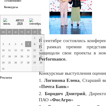
Технобизнес
Конкурсы
август
2026
пн
вт
ср
чт
пт
сб
вс
1
2
В сентябре состоялись конфере
3
4
5
6
7
8
9
В рамках премии представи
10
11
12
13
14
15
16
защищали свои проекты в но
17
18
19
20
21
22
23
Performance.
24
25
26
27
28
29
30
31
Конкурсные выступления оценив
Реклама
1.
Логинова Елена
, Старший в
«
Почта Банк
»
2.
Бородич Дмитрий
, Директ
ПАО «
ФосАгро
»