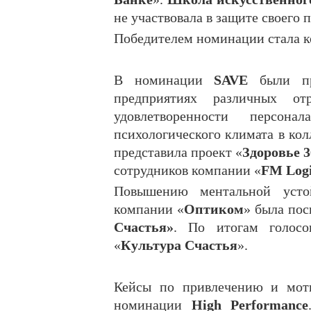
не участвовала в защите своего 
Победителем номинации стала 
В номинации
SAVE
были пре
предприятиях различных от
удовлетворенности персон
психологического климата в кол
представила проект «
Здоровье 3
сотрудников компании «
FM Logi
Повышению ментальной устой
компании «
Оптиком
» была пос
Счастья»
. По итогам голос
«
Культура Счастья
».
Кейсы по привлечению и моти
номинации
High Performance