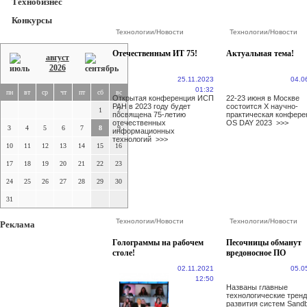
Технобизнес
Конкурсы
Технологии
/
Новости
Технологии
/
Новости
Отечественным ИТ 75!
Актуальная тема!
август
2026
25.11.2023
04.0
01:32
пн
вт
ср
чт
пт
сб
вс
Открытая конференция ИСП
22-23 июня в Москве
РАН в 2023 году будет
состоится Х научно-
1
2
посвящена 75-летию
практическая конфере
отечественных
OS DAY 2023
>>>
3
4
5
6
7
8
9
информационных
технологий
>>>
10
11
12
13
14
15
16
17
18
19
20
21
22
23
24
25
26
27
28
29
30
31
Технологии
/
Новости
Технологии
/
Новости
Реклама
Голограммы на рабочем
Песочницы обманут
столе!
вредоносное ПО
02.11.2021
05.0
12:50
Названы главные
технологические трен
развития систем Sand