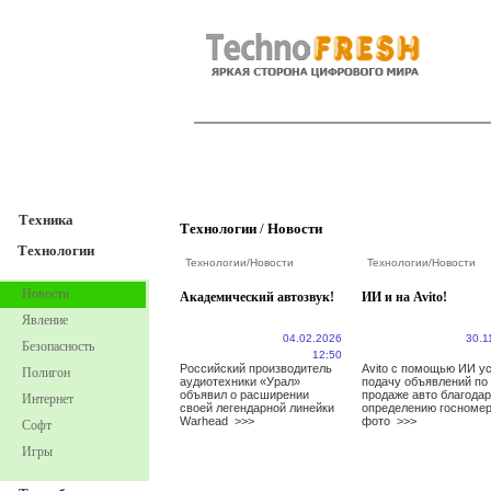
TechnoFresh
Техника
Техника
Технологии
/
Новости
Технологии
Технологии
/
Новости
Технологии
/
Новости
Новости
Академический автозвук!
ИИ и на Avito!
Явление
04.02.2026
30.1
Безопасность
12:50
Российский производитель
Avito с помощью ИИ у
Полигон
аудиотехники «Урал»
подачу объявлений по
объявил о расширении
продаже авто благода
Интернет
своей легендарной линейки
определению госномер
Warhead
>>>
фото
>>>
Софт
Игры