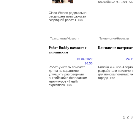
ближайшие 3–5 лет
>>
Cisco Webex радикально
расширяет возможности
гибридной работы
>>>
Технологии
/
Новости
Технологии
/
Новости
Робот Buddy поможет с
Близкие не потеряют
английским
15.04.2020
24.1
16:50
Робот-учитель поможет
Билайн и «Лиза Алерт»
детям на карантине
разработали приложен
улучшить разговорный
для поиска пожилых л
английский в бесплатном
городе
>>>
мини-курсе «Health
expedition»
>>>
1
2
3