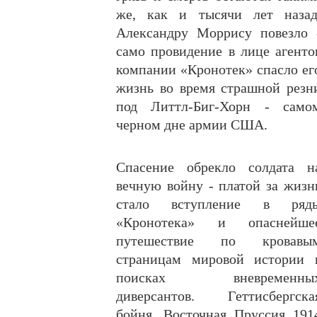
же, как и тысячи лет назад
Александру Моррису повезло 
само провидение в лице агенто
компании «Кронотек» спасло ег
жизнь во время страшной резн
под Литтл-Биг-Хорн - само
черном дне армии США.
Спасение обрекло солдата н
вечную войну - платой за жизн
стало вступление в ряд
«Кронотека» и опаснейше
путешествие по кровавы
страницам мировой истории 
поисках вневременны
диверсантов. Геттисбергска
бойня, Восточная Пруссия 191