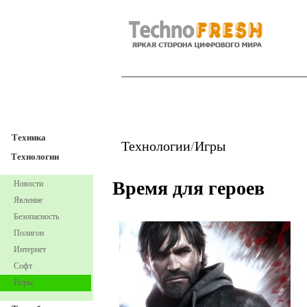
TechnoFresh
Техника
Техника
Технологии
/
Игры
Технологии
Время для героев
Новости
Явление
Безопасность
Полигон
Интернет
Софт
Игры