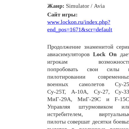
Жанр:
Simulator
/
Avia
Сайт игры:
www
.
lockon
.
ru
/
index
.
php
?
end
_
pos
=1671&
scr
=
default
Продолжение знаменитой сери
авиасимуляторов
Lock On
дае
игрокам возможност
попробовать свои силы 
пилотировании современны
военных самолетов Су-25
Су-25Т, А-10А, Су-27, Су-33
МиГ-29А, МиГ-29С и F-15C
Управляя штурмовиком ил
истребителем, виртуальны
пилоты совершат десятки боевы