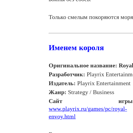
Только смелым покоряются моря
Именем короля
Оригинальное название:
Roya
Разработчик
:
Playrix Entertainm
Издатель
:
Playrix Entertainment
Жанр
:
Strategy / Business
Сайт
игры
www.playrix.ru/games/pc/royal-
envoy.html