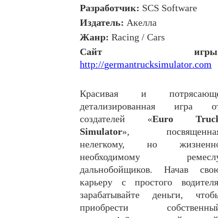
Разработчик:
SCS Software
Издатель:
Акелла
Жанр
:
Racing / Cars
Сайт игры
http
://
germantrucksimulator
.
com
Красивая и потрясающ
детализированная игра о
создателей «
Euro Truc
Simulator
», посвященна
нелегкому, но жизненн
необходимому ремесл
дальнобойщиков. Начав сво
карьеру с простого водителя
зарабатывайте деньги, чтоб
приобрести собственны