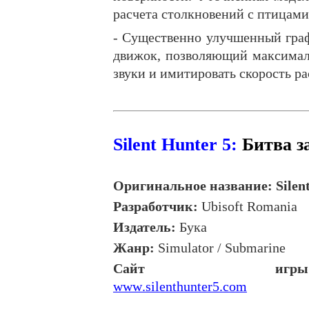
расчета столкновений с птицами
- Существенно улучшенный граф
движок, позволяющий максимал
звуки и имитировать скорость р
Silent Hunter 5:
Битва
з
Оригинальное
название
: Silen
Разработчик
:
Ubisoft Romania
Издатель
:
Бука
Жанр
:
Simulator / Submarine
Сайт игры
www
.
silenthunter
5.
com