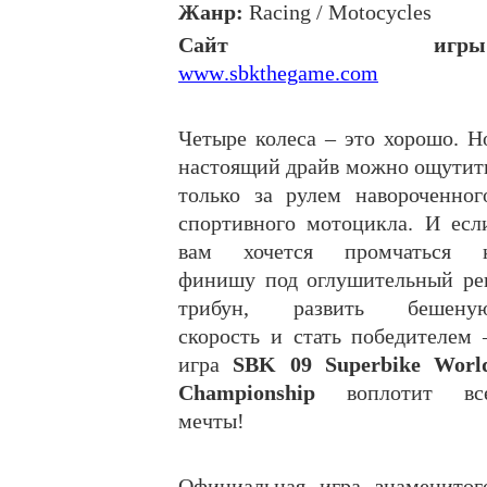
Жанр:
Racing
/
Motocycles
Сайт игры
www
.
sbkthegame
.
com
Четыре колеса – это хорошо. Н
настоящий драйв можно ощутит
только за рулем навороченног
спортивного мотоцикла. И есл
вам хочется промчаться 
финишу под оглушительный ре
трибун, развить бешену
скорость и стать победителем 
игра
SBK 09 Superbike Worl
Championship
воплотит вс
мечты!
Официальная игра знаменитог