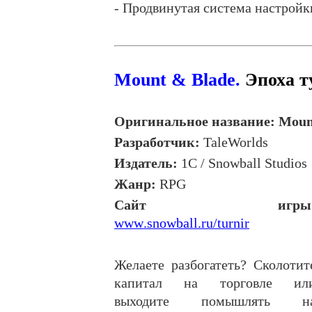
- Продвинутая система настройк
Mount & Blade.
Эпоха т
Оригинальное название:
Moun
Разработчик:
TaleWorlds
Издатель:
1С / Snowball Studios
Жанр:
RPG
Сайт игры
www
.
snowball
.
ru
/
turnir
Желаете разбогатеть? Сколотит
капитал на торговле ил
выходите помышлять н