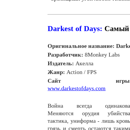
Darkest of Days:
Самый 
Оригинальное название:
Dark
Разработчик:
8Monkey Labs
Издатель:
Акелла
Жанр:
Action
/
FPS
Сайт игры
www
.
darkestofdays
.
com
Война всегда одинакова
Меняются орудия убийства
тактика, униформа - лишь кровь
грязь и смерть остаются таким