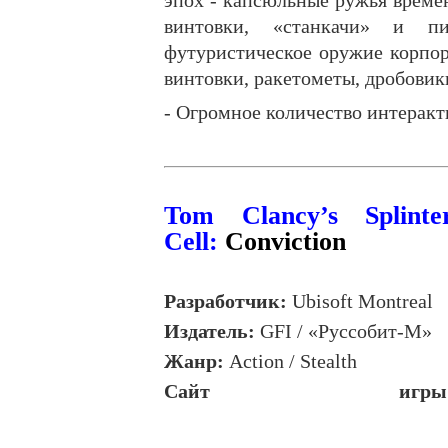
эпох - капсюльные ружья врем
винтовки, «станкачи» и п
футуристическое оружие корпо
винтовки, ракетометы, дробовик
- Огромное количество интерак
Tom Clancy’s Splinte
Cell:
Conviction
Разработчик:
Ubisoft
Montreal
Издатель:
GFI / «Руссобит-М»
Жанр
:
Action / Stealth
Сайт
игры