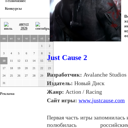
Технобизнес
Конкурсы
В
х
август
и
2026
к
е
пн
вт
ср
чт
пт
сб
вс
1
2
3
4
5
6
7
8
9
Just Cause 2
10
11
12
13
14
15
16
17
18
19
20
21
22
23
Разработчик
:
Avalanche Studios
24
25
26
27
28
29
30
Издатель:
Новый Диск
31
Жанр:
Action
/
Racing
Реклама
Сайт игры:
www
.
justcause
.
com
Первая часть игры запомнилась 
полюбилась российски