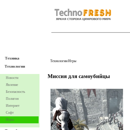
TechnoFresh
Техника
Техника
Технологии
/
Игры
Технологии
Миссия для самоубийцы
Новости
Явление
Безопасность
Полигон
Интернет
Софт
Игры