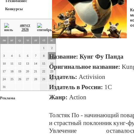
Технобизнес
Конкурсы
К
м
к
с
август
2026
пн
вт
ср
чт
пт
сб
вс
1
2
Название: Кунг Фу Панда
3
4
5
6
7
8
9
10
11
12
13
14
15
16
Оригинальное название:
Kung
17
18
19
20
21
22
23
Издатель:
Activision
24
25
26
27
28
29
30
Издатель в России:
1С
31
Жанр:
Action
Реклама
Толстяк По - начинающий пова
и страстный поклонник кунг-фу
Увлечение оставалос