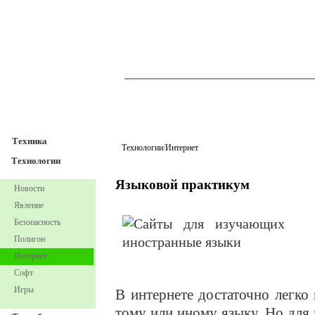
TechnoFresh
Техника
Техника
Технологии
/
Интернет
Технологии
Языковой практикум
Новости
Явление
Безопасность
Полигон
Интернет
Софт
Игры
В интернете достаточно легко
тому или иному языку. Но для т