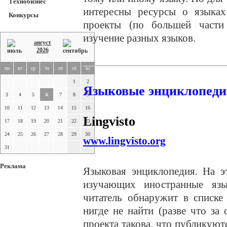
Технобизнес
интересны ресурсы о языках
Конкурсы
проекты (по большей части 
изучение разных языков.
август
2026
пн
вт
ср
чт
пт
сб
вс
1
2
Языковые энциклопед
3
4
5
6
7
8
9
10
11
12
13
14
15
16
Lingvisto
17
18
19
20
21
22
23
24
25
26
27
28
29
30
www.lingvisto.org
31
Реклама
Языковая энциклопедия. На э
изучающих иностранные язы
читатель обнаружит в списке
нигде не найти (разве что за
проекта такова, что публикую