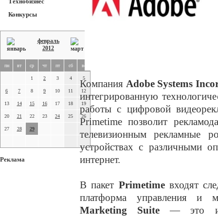
Технобизнес
Конкурсы
февраль
2012
пн
вт
ср
чт
пт
сб
вс
1
2
3
4
5
Компания
Adobe Systems Inco
6
7
8
9
10
11
12
интегрированную технологич
13
14
15
16
17
18
19
работы с цифровой видеорек
20
21
22
23
24
25
26
Primetime позволит рекламод
27
28
29
телевизионным рекламные р
устройствах с различными о
интернет.
Реклама
В пакет
Primetime
входят сл
платформа управления и м
Marketing Suite
— это инт