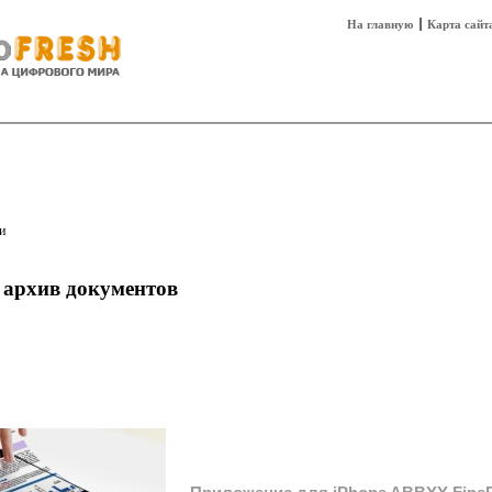
На главную
Карта сайт
sh
Техника
Технологии
Технобизнес
и
архив документов