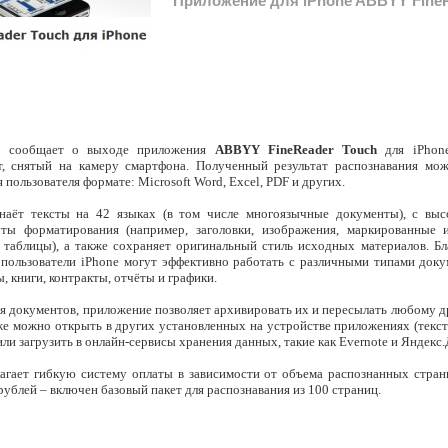
Приложение для iPhone ABBYY FineR
Y
сообщает о выходе приложения
ABBYY FineReader Touch
для iPhon
ст, снятый на камеру смартфона. Полученный результат распознавания мо
пользователя формате: Microsoft Word, Excel, PDF и других.
наёт тексты на 42 языках (в том числе многоязычные документы), с вы
уты форматирования (например, заголовки, изображения, маркированные
 таблицы), а также сохраняет оригинальный стиль исходных материалов. Б
пользователи iPhone могут эффективно работать с различными типами доку
 книги, контракты, отчёты и графики.
 документов, приложение позволяет архивировать их и пересылать любому д
же можно открыть в других установленных на устройстве приложениях (текст
 или загрузить в онлайн-сервисы хранения данных, такие как Evernote и Яндекс.
агает гибкую систему оплаты в зависимости от объема распознанных стран
ублей – включен базовый пакет для распознавания из 100 страниц.