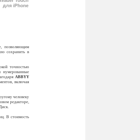
eader Touch
для iPhone
e, позволяющим
жно сохранить в
сокой точностью
 и нумерованные
лагодаря
ABBYY
ментов, включая
ругому человеку
овом редакторе,
Диск.
иц. В стоимость