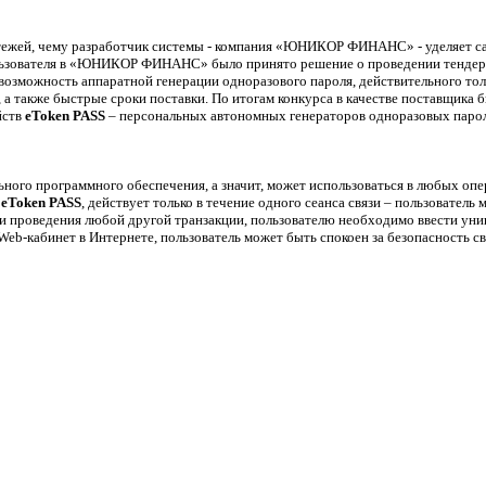
жей, чему разработчик системы - компания «ЮНИКОР ФИНАНС» - уделяет сам
ользователя в «ЮНИКОР ФИНАНС» было принято решение о проведении тендера
возможность аппаратной генерации одноразового пароля, действительного толь
 также быстрые сроки поставки. По итогам конкурса в качестве поставщика 
йств
eToken PASS
– персональных автономных генераторов одноразовых парол
ного программного обеспечения, а значит, может использоваться в любых оп
й
eToken PASS
, действует только в течение одного сеанса связи – пользователь
или проведения любой другой транзакции, пользователю необходимо ввести ун
b-кабинет в Интернете, пользователь может быть спокоен за безопасность св