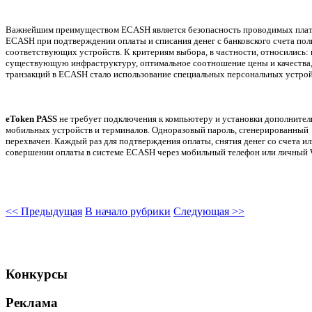
Важнейшим преимуществом ECASH является безопасность проводимых плате
ECASH при подтверждении оплаты и списания денег с банковского счета п
соответствующих устройств. К критериям выбора, в частности, относились: 
существующую инфраструктуру, оптимальное соотношение цены и качества, а
транзакций в ECASH стало использование специальных персональных устро
eToken PASS
не требует подключения к компьютеру и установки дополнитель
мобильных устройств и терминалов. Одноразовый пароль, сгенерированны
перехвачен. Каждый раз для подтверждения оплаты, снятия денег со счета 
совершении оплаты в системе ECASH через мобильный телефон или личный We
<< Предыдущая
В начало рубрики
Следующая >>
Конкурсы
Реклама