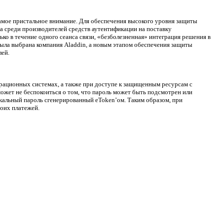
ое пристальное внимание. Для обеспечения высокого уровня защиты
 среди производителей средств аутентификации на поставку
ко в течение одного сеанса связи, «безболезненная» интеграция решения в
была выбрана компания Aladdin, а новым этапом обеспечения защиты
ей.
ерационных системах, а также при доступе к защищенным ресурсам с
 может не беспокоиться о том, что пароль может быть подсмотрен или
икальный пароль сгенерированный eToken’ом. Таким образом, при
оих платежей.