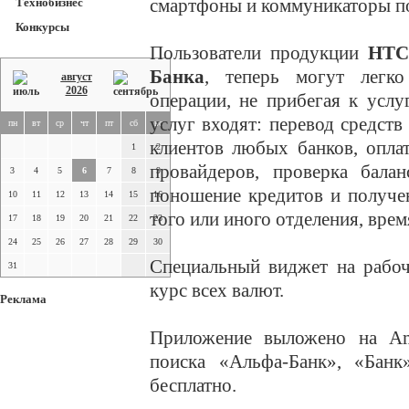
смартфоны и коммуникаторы по
Технобизнес
Конкурсы
Пользователи продукции
HTC
Банка
, теперь могут легко
август
2026
операции, не прибегая к услу
услуг входят: перевод средств
пн
вт
ср
чт
пт
сб
вс
клиентов любых банков, опла
1
2
провайдеров, проверка балан
3
4
5
6
7
8
9
поношение кредитов и получе
10
11
12
13
14
15
16
того или иного отделения, врем
17
18
19
20
21
22
23
24
25
26
27
28
29
30
Специальный виджет на рабоч
31
курс всех валют.
Реклама
Приложение выложено на Amd
поиска «Альфа-Банк», «Банк»
бесплатно.