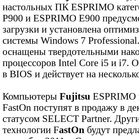
настольных ПК ESPRIMO кате
P900 и ESPRIMO E900 предусмо
загрузки и установлена оптими
системы Windows 7 Professiona
оснащены твердотельными нак
процессоров Intel Core i5 и i7.
в BIOS и действует на несколь
Компьютеры
Fujitsu
ESPRIMO к
FastOn поступят в продажу в дек
статусом SELECT Partner. Друг
технологии F
astOn
будут предл