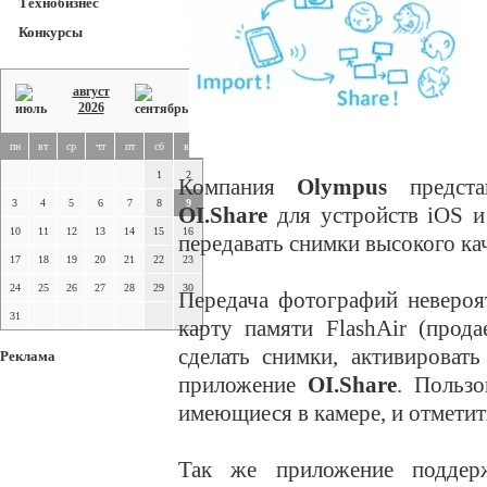
Технобизнес
Конкурсы
август
2026
пн
вт
ср
чт
пт
сб
вс
1
2
Компания
Olympus
предст
3
4
5
6
7
8
9
OI.Share
для устройств iOS и
10
11
12
13
14
15
16
передавать снимки высокого ка
17
18
19
20
21
22
23
24
25
26
27
28
29
30
Передача фотографий невероя
31
карту памяти FlashAir (прод
сделать снимки, активироват
Реклама
приложение
OI.Share
. Пользо
имеющиеся в камере, и отметить
Так же приложение поддер