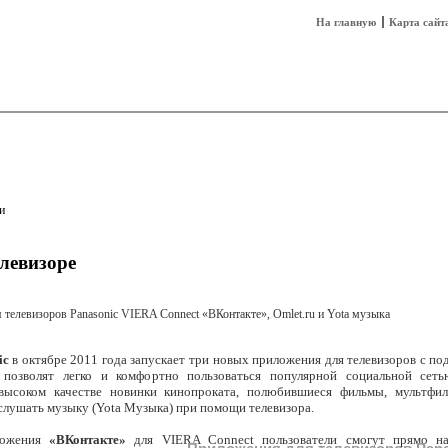
На главную
Карта сайт
sh
Техника
Технологии
Технобизнес
и
елевизоре
ic
в октябре 2011 года запускает три новых приложения для телевизоров с п
 позволят легко и комфортно пользоваться популярной социальной сеть
высоком качестве новинки кинопроката, полюбившиеся фильмы, мультфи
е слушать музыку (Yota Музыка) при помощи телевизора.
ложения
«ВКонтакте»
для VIERA Connect пользователи смогут прямо на