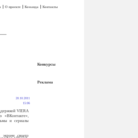
а
О проекте
Команда
Контакты
Конкурсы
Реклама
20.10.2011
15:06
оддержкой VIERA
ю «ВКонтакте»,
льмы и сериалы
 экране своего