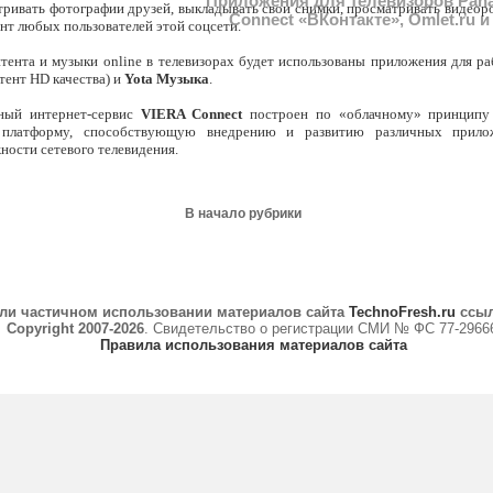
Приложения для телевизоров Pana
тривать фотографии друзей, выкладывать свои снимки, просматривать видеор
Connect «ВКонтакте», Omlet.ru и
ент любых пользователей этой соцсети.
тента и музыки online в телевизорах будет использованы приложения для р
тент HD качества) и
Yota Музыка
.
ный интернет-сервис
VIERA Connect
построен по «облачному» принципу 
платформу, способствующую внедрению и развитию различных прило
ости сетевого телевидения.
В начало рубрики
ли частичном использовании материалов сайта
TechnoFresh.ru
ссыл
Copyright 2007-2026
. Свидетельство о регистрации СМИ № ФС 77-2966
Правила использования материалов сайта