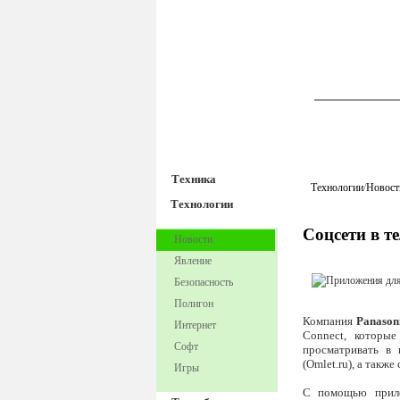
TechnoFre
Техника
Технологии
/
Новост
Технологии
Соцсети в т
Новости
Явление
Безопасность
Полигон
Компания
Panason
Интернет
Connect, которые
Софт
просматривать в 
(Omlet.ru), а такж
Игры
С помощью при