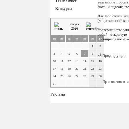
Технобизнес
телевизора просма
фото- и видеоконт
Конкурсы
Для любителей кон
(лицензионный кон
август
2026
Усовершенствован
собой открытую 
расширяют возможн
пн
вт
ср
чт
пт
сб
вс
1
2
3
4
5
6
7
8
9
<< Предыдущая
10
11
12
13
14
15
16
17
18
19
20
21
22
23
24
25
26
27
28
29
30
При полном и
31
Реклама