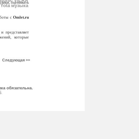
sonic VIERA
олики, оценивать
 Yota музыка
аботы с
Omlet.ru
и представляет
жений, которые
Следующая >>
ка обязательна.
6.