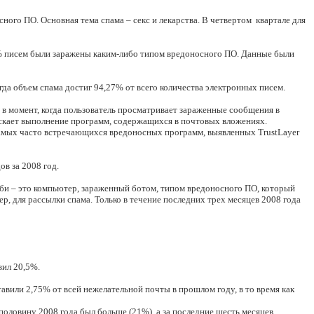
ого ПО. Основная тема спама – секс и лекарства. В четвертом
квартале для
1% писем были заражены каким-либо типом вредоносного ПО. Данные были
огда объем спама достиг 94,27% от всего количества электронных писем.
в момент, когда пользователь просматривает зараженные сообщения в
апускает выполнение программ, содержащихся в почтовых вложениях.
 самых часто встречающихся вредоносных программ, выявленных TrustLayer
в за 2008 год.
би – это компьютер, зараженный ботом, типом вредоносного ПО, который
, для рассылки спама. Только в течение последних трех месяцев 2008 года
вил 20,5%.
вили 2,75% от всей нежелательной почты в прошлом году, в то время как
половину 2008 года был больше (21%), а за последние шесть месяцев