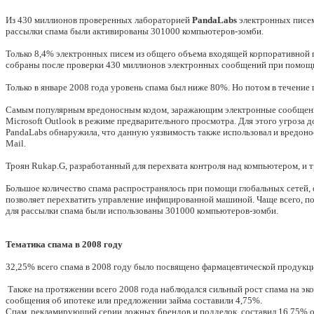
Из 430 миллионов проверенных лабораторией
PandaLabs
электронных писем
рассылки спама были активированы 301000 компьютеров-зомби.
Только 8,4% электронных писем из общего объема входящей корпоративной 
собраны после проверки 430 миллионов электронных сообщений при помощи с
Только в январе 2008 года уровень спама был ниже 80%. Но потом в течение 
Самым популярным вредоносным кодом, заражающим электронные сообщения в
Microsoft Outlook в режиме предварительного просмотра. Для этого угроза д
PandaLabs обнаружила, что данную уязвимость также использовал и вредоно
Mail.
Троян Rukap.G, разработанный для перехвата контроля над компьютером, и т
Большое количество спама распространялось при помощи глобальных сетей,
позволяет перехватить управление инфицированной машиной. Чаще всего, по
для рассылки спама были использованы 301000 компьютеров-зомби.
Тематика спама в 2008 году
32,25% всего спама в 2008 году было посвящено фармацевтической продукци
Также на протяжении всего 2008 года наблюдался сильный рост спама на эк
сообщения об ипотеке или предложении займа составили 4,75%.
Спам, рекламирующий серии ложных брендов и подделок, составил 16,75% от 