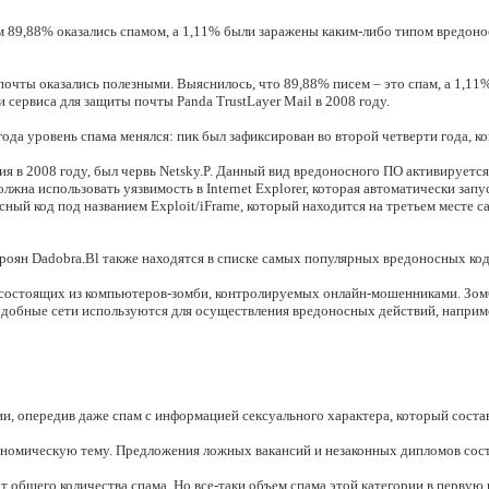
 89,88% оказались спамом, а 1,11% были заражены каким-либо типом вредоносн
почты оказались полезными. Выяснилось, что 89,88% писем – это спам, а 1,1
ервиса для защиты почты Panda TrustLayer Mail в 2008 году.
года уровень спама менялся: пик был зафиксирован во второй четверти года, к
 2008 году, был червь Netsky.P. Данный вид вредоносного ПО активируется 
олжна использовать уязвимость в Internet Explorer, которая автоматически з
сный код под названием Exploit/iFrame, который находится на третьем месте
роян Dadobra.Bl также находятся в списке самых популярных вредоносных кодо
 состоящих из компьютеров-зомби, контролируемых онлайн-мошенниками. Зом
добные сети используются для осуществления вредоносных действий, например
и, опередив даже спам с информацией сексуального характера, который соста
ономическую тему. Предложения ложных вакансий и незаконных дипломов соста
общего количества спама. Но все-таки объем спама этой категории в первую 