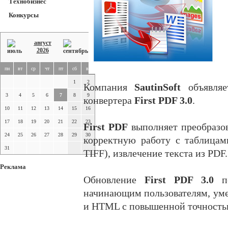
Технобизнес
Конкурсы
август
2026
пн
вт
ср
чт
пт
сб
вс
1
2
Компания
SautinSoft
объявляе
3
4
5
6
7
8
9
конвертера
First PDF 3.0
.
10
11
12
13
14
15
16
17
18
19
20
21
22
23
First PDF
выполняет преобразо
24
25
26
27
28
29
30
корректную работу с таблицам
31
TIFF), извлечение текста из PDF.
Реклама
Обновление
First PDF 3.0
п
начинающим пользователям, уме
и HTML с повышенной точность