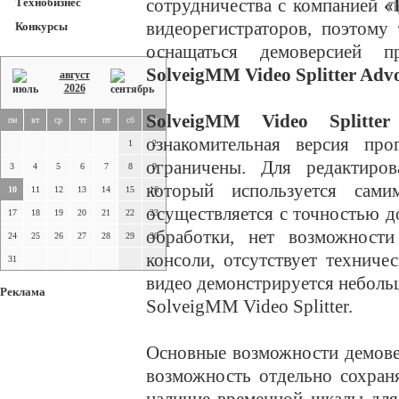
сотрудничества с компанией
«
Технобизнес
П
видеорегистраторов, поэтому
Конкурсы
оснащаться демоверсией п
SolveigMM Video Splitter Ad
август
2026
SolveigMM Video Splitt
пн
вт
ср
чт
пт
сб
вс
ознакомительная версия пр
1
2
ограничены. Для редактиро
3
4
5
6
7
8
9
который используется сами
10
11
12
13
14
15
16
осуществляется с точностью д
17
18
19
20
21
22
23
обработки, нет возможности
24
25
26
27
28
29
30
консоли, отсутствует техниче
31
видео демонстрируется небольш
Реклама
SolveigMM Video Splitter.
Основные возможности демовер
возможность отдельно сохран