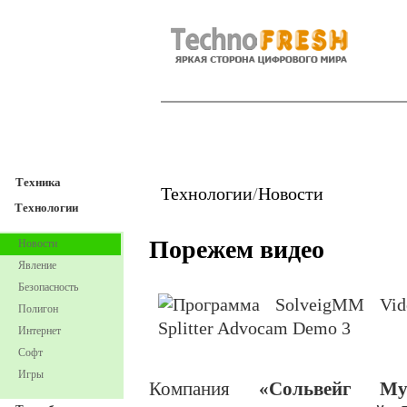
TechnoFresh
Техника
Техника
Технологии
/
Новости
Технологии
Порежем видео
Новости
Явление
Безопасность
Полигон
Интернет
Софт
Игры
Компания
«Сольвейг Мул