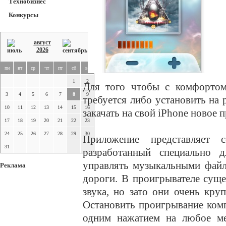
Технобизнес
Конкурсы
август
2026
пн
вт
ср
чт
пт
сб
вс
1
2
Для того чтобы с комфорто
3
4
5
6
7
8
9
требуется либо установить на 
10
11
12
13
14
15
16
закачать на свой iPhone новое
17
18
19
20
21
22
23
24
25
26
27
28
29
30
Приложение представляет 
31
разработанный специально 
управлять музыкальными файл
Реклама
дороги. В проигрывателе суще
звука, но зато они очень кру
Остановить проигрывание ком
одним нажатием на любое ме