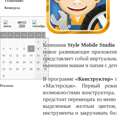
Технобизнес
Конкурсы
август
2026
пн
вт
ср
чт
пт
сб
вс
1
2
Компания
Style Mobile Studio
3
4
5
6
7
8
9
новое развивающее приложени
10
11
12
13
14
15
16
представляет собой виртуальн
17
18
19
20
21
22
23
нынешним мамам и папам с детс
24
25
26
27
28
29
30
31
В программе
«Конструктор»
п
«Мастерская». Первый режи
Реклама
возможностями конструктора,
предстоит перемещать из меню 
выделенные желтым цветом,
инструменты и закручивать бо