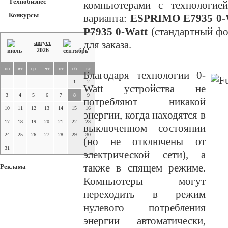
Технобизнес
компьютерами с технологией
Конкурсы
варианта:
ESPRIMO E7935 0-
P7935 0-Watt
(стандартный фо
для заказа.
август
2026
пн
вт
ср
чт
пт
сб
вс
Благодаря технологии 0-
1
2
Watt устройства не
3
4
5
6
7
8
9
потребляют никакой
10
11
12
13
14
15
16
энергии, когда находятся в
17
18
19
20
21
22
23
выключенном состоянии
24
25
26
27
28
29
30
(но не отключены от
31
электрической сети), а
также в спящем режиме.
Реклама
Компьютеры могут
переходить в режим
нулевого потребления
энергии автоматически,