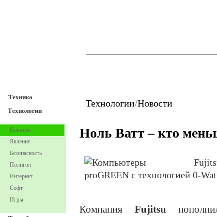
TechnoFresh
Техника
Техника
Технологии
/
Новости
Технологии
Ноль Ватт – кто мень
Новости
Явление
Безопасность
Полигон
Интернет
Софт
Игры
Компания
Fujitsu
пополни