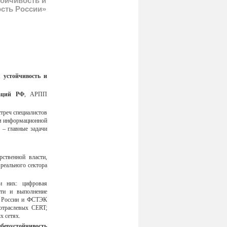
ойчивость и
сть России»
устойчивость и
каций РФ
, АРПП
треч специалистов
ам информационной
 – главные задачи
ственной власти,
реального сектора
и них: цифровая
сти и выполнение
Б России и ФСТЭК
отраслевых CERT;
х сетях.
берустойчивость