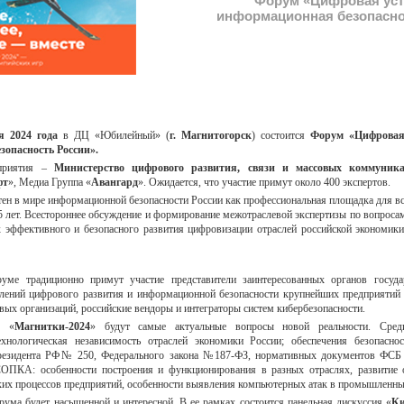
Форум «Цифровая уст
информационная безопасно
я 2024 год
а
в ДЦ «Юбилейный» (
г. Магнитогорск
) состоится
Форум «Цифровая 
опасность России».
оприятия –
Министерство цифрового развития, связи и массовых коммуни
фт
», Медиа Группа «
Авангард
». Ожидается, что участие примут около 400 экспертов.
ен в мире информационной безопасности России как профессиональная площадка для вс
5 лет. Всестороннее обсуждение и формирование межотраслевой экспертизы по вопрос
х эффективного и безопасного развития цифровизации отраслей российской экономики
ме традиционно примут участие представители заинтересованных органов государ
лений цифрового развития и информационной безопасности крупнейших предприятий 
вых организаций, российские вендоры и интеграторы систем кибербезопасности.
я «
Магнитки-2024
» будут самые актуальные вопросы новой реальности. Сред
хнологическая независимость отраслей экономики России; обеспечения безопасно
Президента РФ№ 250, Федерального закона №187-ФЗ, нормативных документов ФС
СОПКА: особенности построения и функционирования в разных отраслях, развитие 
ких процессов предприятий, особенности выявления компьютерных атак в промышленны
рума будет насыщенной и интересной. В ее рамках состоится панельная дискуссия «
Ки