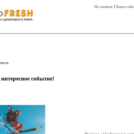
На главную
Карта сайт
sh
Техника
Технологии
Технобизнес
сность
 интересное событие!