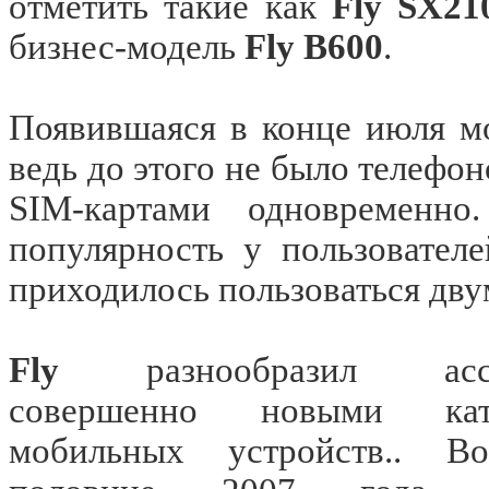
отметить такие как
Fly SX21
бизнес-модель
Fly
B
600
.
Появившаяся в конце июля 
ведь до этого не было телефо
SIM
-картами одновременн
популярность у пользовател
приходилось пользоваться дв
Fly
разнообразил асс
совершенно новыми кате
мобильных устройств.. В