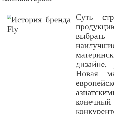
Суть стр
продукцию
выбрать 
наилучшие
материнс
дизайне,
Новая ма
европейск
азиатским
конечный 
конкурент