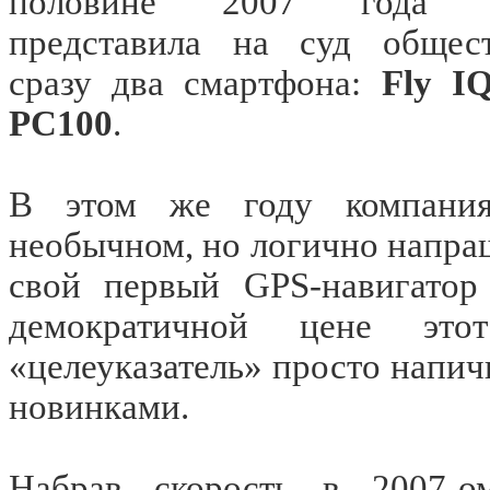
половине 2007 года к
представила на суд общест
сразу два смартфона:
Fly IQ
PC100
.
В этом же году компания
необычном, но логично напр
свой первый
GPS
-навигато
демократичной цене эт
«целеуказатель» просто напи
новинками.
Набрав скорость в 2007-о