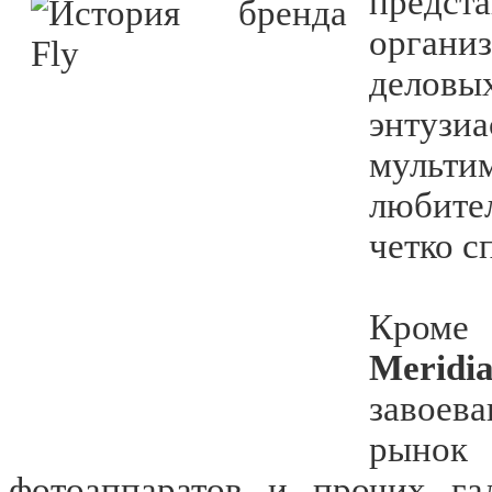
предст
орган
делов
энтуз
мульт
любите
четко с
Кроме 
Merid
завое
рыно
фотоаппаратов и прочих г