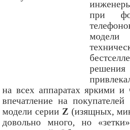
инженер
при фо
телефон
модел
технич
бестсел
решения 
привлека
на всех аппаратах яркими и
впечатление на покупателей 
модели серии
Z
(изящных, ми
довольно много, но «зетки»