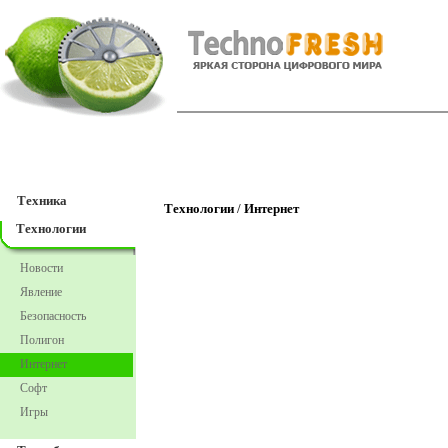
TechnoFresh
Техника
Техника
Технологии
/
Интернет
Технологии
Новости
Явление
Безопасность
Полигон
Интернет
Софт
Игры