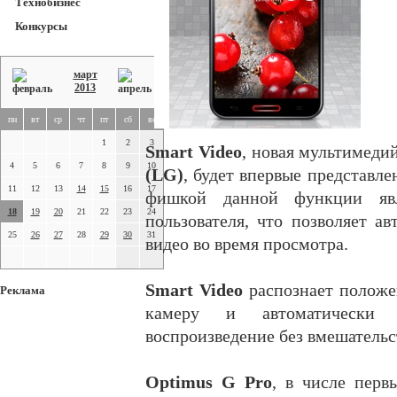
Технобизнес
Конкурсы
март
2013
пн
вт
ср
чт
пт
сб
вс
1
2
3
Smart Video
, новая мультимеди
4
5
6
7
8
9
10
(LG)
, будет впервые представл
11
12
13
14
15
16
17
фишкой данной функции явл
18
19
20
21
22
23
24
пользователя, что позволяет а
25
26
27
28
29
30
31
видео во время просмотра.
Smart Video
распознает положен
Реклама
камеру и автоматически п
воспроизведение без вмешательс
Optimus G Pro
, в числе перв