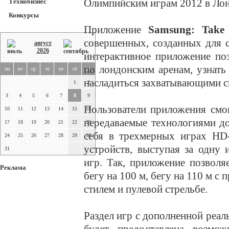
Олимпийским играм 2012 в Лон
Технобизнес
Конкурсы
Приложение
Samsung: Take
совершенных, созданных для 
август
2026
интерактивное приложение по
по лондонским аренам, узнат
пн
вт
ср
чт
пт
сб
вс
насладиться захватывающими 
1
2
3
4
5
6
7
8
9
Пользователи приложения смо
10
11
12
13
14
15
16
передаваемые технологиями до
17
18
19
20
21
22
23
себя в трехмерных играх HD-
24
25
26
27
28
29
30
устройств, выступая за одну
31
игр. Так, приложение позволя
Реклама
бегу на 100 м, бегу на 110 м с
стилем и пулевой стрельбе.
Раздел игр с дополненной реа