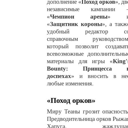
дополнение «
Поход орков
», дв
независимые кампании 
«
Чемпион арены
» 
«
Защитник короны
», а такж
удобный редактор с
справочным руководством
который позволит создават
всевозможные дополнительны
материалы для игры «
King'
Bounty: Принцесса 
доспехах
» и вносить в не
любые изменения.
«Поход орков»
Миру Теаны грозит опасность
Предводительница орков Рыжа
Хапуга, жаждуща