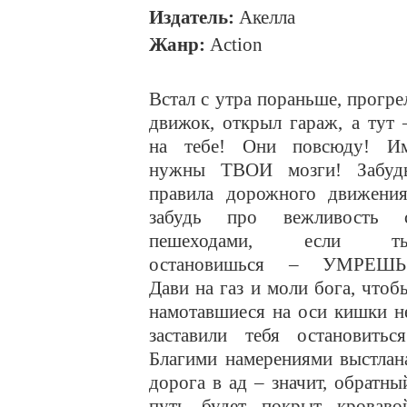
Издатель:
Акелла
Жанр:
Action
Встал с утра пораньше, прогре
движок, открыл гараж, а тут 
на тебе! Они повсюду! И
нужны ТВОИ мозги! Забуд
правила дорожного движения
забудь про вежливость 
пешеходами, если т
остановишься – УМРЕШЬ
Дави на газ и моли бога, чтоб
намотавшиеся на оси кишки н
заставили тебя остановиться
Благими намерениями выстлан
дорога в ад – значит, обратны
путь будет покрыт кроваво