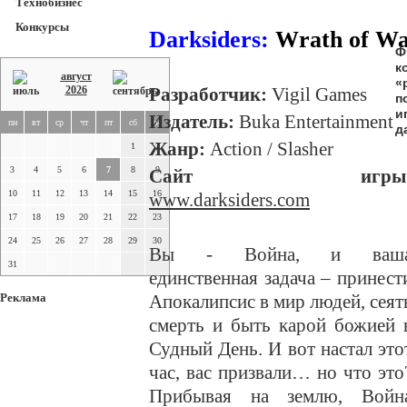
Технобизнес
Конкурсы
Darksiders:
Wrath of W
Ф
к
август
«
2026
Разработчик:
Vigil Games
п
и
Издатель:
Buka Entertainment
пн
вт
ср
чт
пт
сб
вс
д
Жанр:
Action / Slasher
1
2
3
4
5
6
7
8
9
Сайт игры
10
11
12
13
14
15
16
www.darksiders.com
17
18
19
20
21
22
23
24
25
26
27
28
29
30
Вы - Война, и ваш
31
единственная задача – принест
Реклама
Апокалипсис в мир людей, сеят
смерть и быть карой божией 
Судный День. И вот настал это
час, вас призвали… но что это
Прибывая на землю, Войн