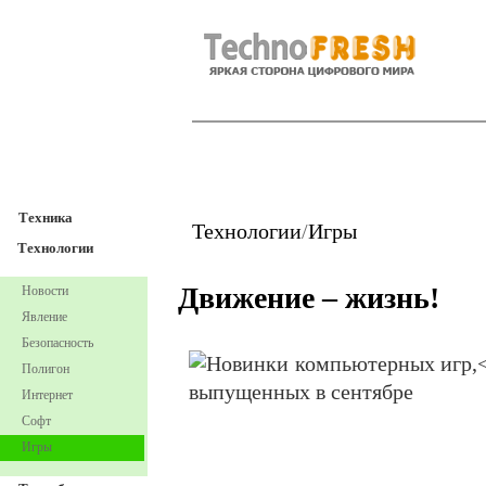
TechnoFresh
Техника
Техника
Технологии
/
Игры
Технологии
Движение – жизнь!
Новости
Явление
Безопасность
Полигон
Интернет
Софт
Игры