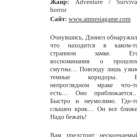
Жанр:
Adventure / Surviva
horror
Сайт:
www.amnesiagame.com
Очнувшись, Дэниел обнаружил
что находится в каком-т
странном замке. Ег
воспоминания о прошло
смутны… Повсюду лишь узки
темные коридоры. 
непроглядном мраке что-т
есть… Оно приближается
Быстро и неумолимо. Где-т
слышен крик… Он все ближе
Надо бежать!
Вам предстоит нескончаемы